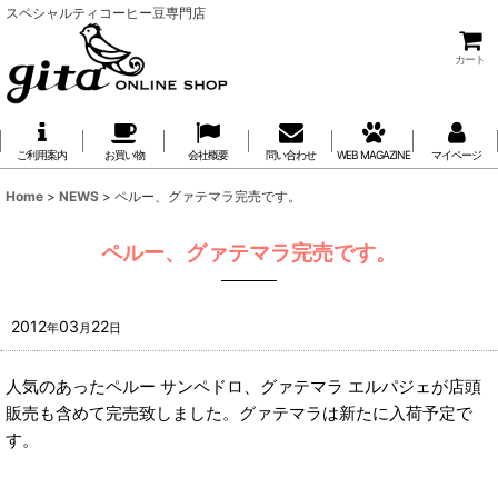
スペシャルティコーヒー豆専門店
カート
ご利用案内
お買い物
会社概要
問い合わせ
WEB MAGAZINE
マイページ
Home
>
NEWS
>
ペルー、グァテマラ完売です。
ペルー、グァテマラ完売です。
2012
03
22
年
月
日
人気のあったペルー サンペドロ、グァテマラ エルパジェが店頭
販売も含めて完売致しました。グァテマラは新たに入荷予定で
す。