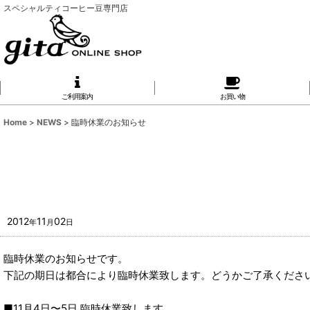
スペシャルティコーヒー豆専門店
ご利用案内
お買い物
Home
>
NEWS
>
臨時休業のお知らせ
2012
11
02
年
月
日
臨時休業のお知らせです。
下記の期日は都合により臨時休業致します。どうかご了承くださ
■11月4日〜5日 臨時休業致します。