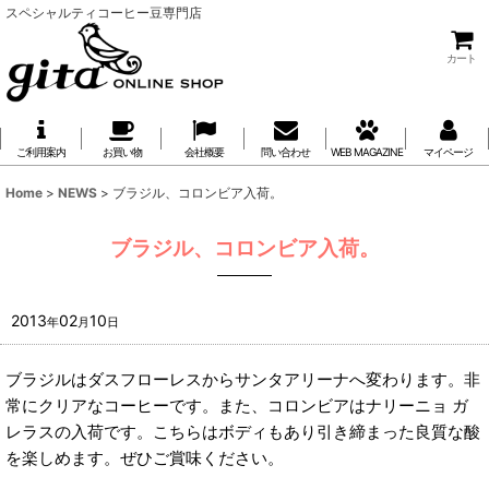
スペシャルティコーヒー豆専門店
カート
ご利用案内
お買い物
会社概要
問い合わせ
WEB MAGAZINE
マイページ
Home
>
NEWS
>
ブラジル、コロンビア入荷。
ブラジル、コロンビア入荷。
2013
02
10
年
月
日
ブラジルはダスフローレスからサンタアリーナへ変わります。非
常にクリアなコーヒーです。また、コロンビアはナリーニョ ガ
レラスの入荷です。こちらはボディもあり引き締まった良質な酸
を楽しめます。ぜひご賞味ください。