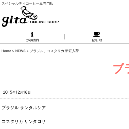
スペシャルティコーヒー豆専門店
ご利用案内
お買い物
Home
>
NEWS
>
ブラジル、コスタリカ 新豆入荷
ブ
2015
12
18
年
月
日
ブラジル サンタルシア
コスタリカ サンタロサ