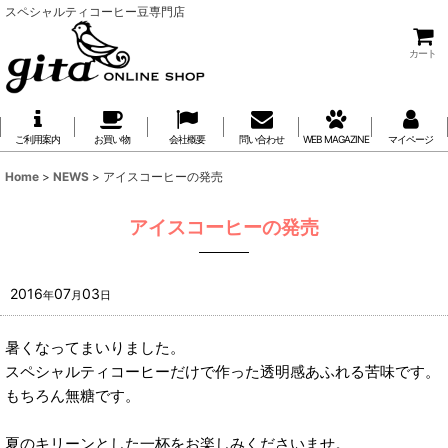
スペシャルティコーヒー豆専門店
カート
ご利用案内
お買い物
会社概要
問い合わせ
WEB MAGAZINE
マイページ
Home
>
NEWS
>
アイスコーヒーの発売
アイスコーヒーの発売
2016
07
03
年
月
日
暑くなってまいりました。
スペシャルティコーヒーだけで作った透明感あふれる苦味です。
もちろん無糖です。
夏のキリーンとした一杯をお楽しみくださいませ。