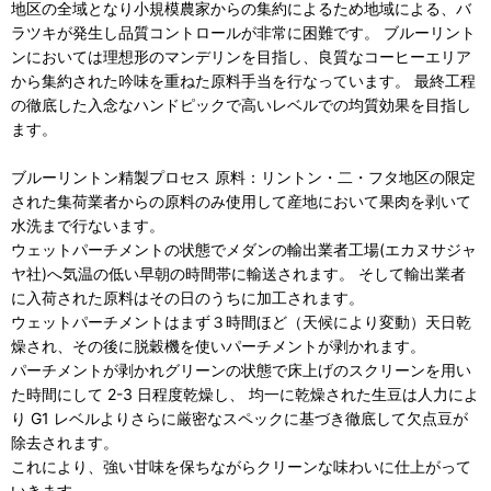
地区の全域となり小規模農家からの集約によるため地域による、バ
ラツキが発生し品質コントロールが非常に困難です。 ブルーリント
ンにおいては理想形のマンデリンを目指し、良質なコーヒーエリア
から集約された吟味を重ねた原料手当を行なっています。 最終工程
の徹底した入念なハンドピックで高いレベルでの均質効果を目指し
ます。
ブルーリントン精製プロセス 原料：リントン・二・フタ地区の限定
された集荷業者からの原料のみ使用して産地において果肉を剥いて
水洗まで行ないます。
ウェットパーチメントの状態でメダンの輸出業者工場(エカヌサジャ
ヤ社)へ気温の低い早朝の時間帯に輸送されます。 そして輸出業者
に入荷された原料はその日のうちに加工されます。
ウェットパーチメントはまず３時間ほど（天候により変動）天日乾
燥され、その後に脱穀機を使いパーチメントが剥かれます。
パーチメントが剥かれグリーンの状態で床上げのスクリーンを用い
た時間にして 2-3 日程度乾燥し、 均一に乾燥された生豆は人力によ
り G1 レベルよりさらに厳密なスペックに基づき徹底して欠点豆が
除去されます。
これにより、強い甘味を保ちながらクリーンな味わいに仕上がって
いきます。